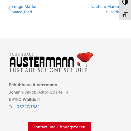
Umsch
vo­ri­ge Marke
Nächste Marke
Marco_Tozzi
Superfit
Schri
Schuhhaus Austermann
Johann-Jakob-Astor-Straße 14
69190
Walldorf
Tel.
06227/1581
Kontakt und Öffnungszeiten