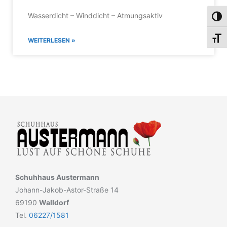
Wasserdicht – Winddicht – Atmungsaktiv
Umsch
Schri
WEITERLESEN »
Schuhhaus Austermann
Johann-Jakob-Astor-Straße 14
69190
Walldorf
Tel.
06227/1581